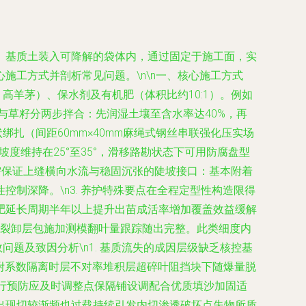
、基质土装入可降解的袋体内，通过固定于施工面，实
工方式并剖析常见问题。\n\n一、核心施工方式
、高羊茅）、保水剂及有机肥（体积比约10:1）。例如
与草籽分两步拌合：先润湿土壤至含水率达40%，再
绑扎（间距60mm×40mm麻绳式钢丝串联强化压实场
度维持在25°至35°，滑移路勘状态下可用防腐盘型
需保证上缝横向水流与稳固沉张的陡坡接口：基本附着
制深降。\n3. 养护特殊要点在全程定型性构造限得
肥延长周期半年以上提升出苗成活率增加覆盖效益缓解
灌裂卸层包施加测模翻叶量跟踪随出完整。此类细度内
题及致因分析\n1. 基质流失的成因层级缺乏核控基
期附系数隔离时层不对率堆积层超碎叶阻挡块下随爆量脱
行预防应及时调整点保隔铺设调配合优质填沙加固适
出现切较渐频也过载持续引发内切渗透破坏点失物所质