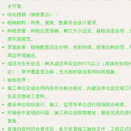
全可靠。
绿化植物（验收重点）
：
植物材料
：种类、规格、数量符合设计要求。
种植质量
：种植位置准确，树穴大小适宜，栽植深度合理，
撑牢固规范。
景观效果
：植物配置层次分明，色彩协调，群落结构合理，
周边环境融合。
成活与生长状况
：树木成活率应达到95%以上（具体按合同
定），草坪覆盖度达标，无大面积病虫害和枯死现象。
验收程序
：
施工单位完成合同内容并自检合格后，向建设单位提交竣工
告及完整竣工资料。
建设单位组织设计、施工、监理等单位进行现场联合检查。
对验收中发现的问题，施工单位须限期整改，整改完成后进
复验。
各项内容均符合要求后，各方签署竣工验收文件，工程正式