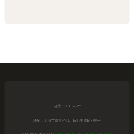
电话：021-679**
地址：上海市奉贤区邵厂镇彭平路B区99号