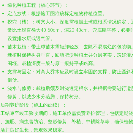
绿化种植工程（核心环节）
：
定点放线
：根据施工图准确标定植物种植位置。
挖穴（槽）
：树穴大小、深度需根据土球或根系情况确定，
常比土球直径大40-60cm，深20-40cm。穴底应平整，必要
设置排水层或透气管。
苗木栽植
：带土球苗木需轻卸轻放，去除不易腐烂的包装物
栽植时保持树身垂直，回填肥沃种植土并分层夯实，筑好灌
围堰。栽植深度一般与原土痕持平或略高。
支撑与固定
：对高大乔木应及时设立牢固的支撑，防止歪斜
倒伏。
浇水与修剪
：栽植后须及时浇透定根水，并根据需要进行适
修剪，以减少水分蒸腾，保持树形。
.
后期养护阶段（施工的延续）
：
施工结束至竣工验收期间，施工单位需负责养护管理，包括定期
水、施肥、病虫害防治、整形修剪、补植、中耕除草等，确保植
成活并良好生长，景观效果稳定。