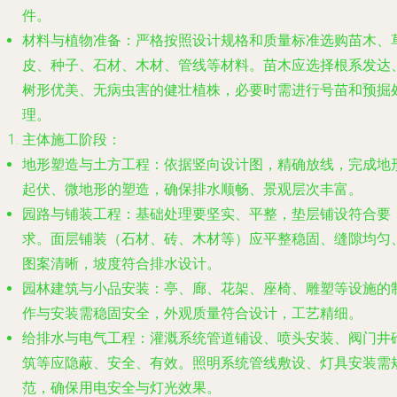
件。
材料与植物准备
：严格按照设计规格和质量标准选购苗木、
皮、种子、石材、木材、管线等材料。苗木应选择根系发达
树形优美、无病虫害的健壮植株，必要时需进行号苗和预掘
理。
主体施工阶段
：
地形塑造与土方工程
：依据竖向设计图，精确放线，完成地
起伏、微地形的塑造，确保排水顺畅、景观层次丰富。
园路与铺装工程
：基础处理要坚实、平整，垫层铺设符合要
求。面层铺装（石材、砖、木材等）应平整稳固、缝隙均匀
图案清晰，坡度符合排水设计。
园林建筑与小品安装
：亭、廊、花架、座椅、雕塑等设施的
作与安装需稳固安全，外观质量符合设计，工艺精细。
给排水与电气工程
：灌溉系统管道铺设、喷头安装、阀门井
筑等应隐蔽、安全、有效。照明系统管线敷设、灯具安装需
范，确保用电安全与灯光效果。